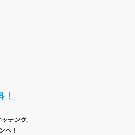
料！
マッチング。
ンへ！