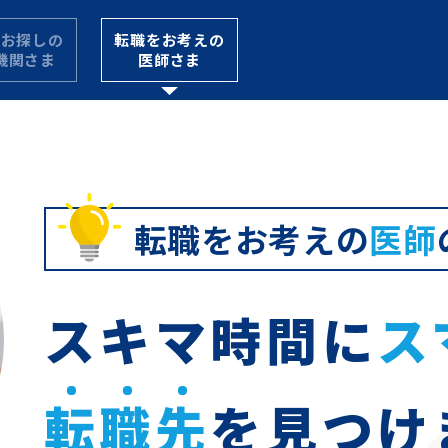
をお探しの
転職をお考えの
機関さま
医師さま
転職をお考えの
医師
スキマ時間に
ス
転
職
先
を
見つけ