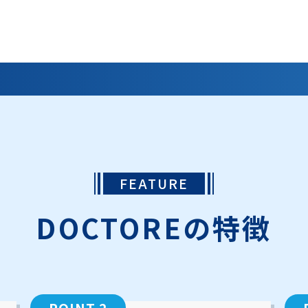
FEATURE
DOCTOREの特徴
POINT 2