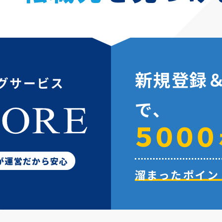
新規登録
で、
５０００
が運営だから安心
溜まったポイン